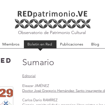
Observatorio de Patrimonio Cultural
Miembros
Boletín en Red
Publicaciones
Blog
RED
Sumario ​
Editorial
Eleazar JIMÉNEZ
Doctor José Gregorio Hernández: Santo insurgente de
Carlos Darío RAMÍREZ
Ciencia, espiritualidad y creencias: Unas aristas a l