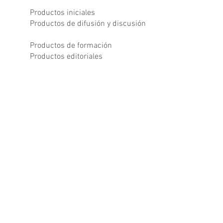
Productos iniciales
Productos de difusión y discusión
Productos de formación
Productos editoriales
Productos del Observatorio de
Patrimonio Cultural
Investigaciones sobre patrimonio
cultural de las y los Miembros de
la REDpatrimonio.VE desde sus
espacios de acción y gestión
Proyectos de investigación grupal
en proceso de formulación y
ejecución
5to. Aniversario de la REDpatrimonio.VE
¿Por qué el 28 de marzo celebramos el
aniversario de la REDpatrimonio.VE?
ediciones anteriores