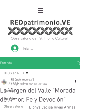
Observatorio de Patrimonio Cultural
Iniciar sesión
Entrada
BLOG en RED
REDpatrimonio.VE
BLOG en RED
7 sept 2019
8 min de lectura
La Virgen del Valle “Morada
Noticias
de Amor, Fe y Devoción”
Opinión
Observatorio
Diónys Cecilia Rivas Armas