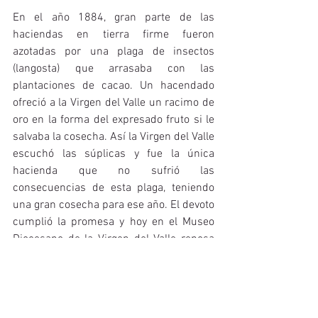
En el año 1884, gran parte de las 
haciendas en tierra firme fueron 
azotadas por una plaga de insectos 
(langosta) que arrasaba con las 
plantaciones de cacao. Un hacendado 
ofreció a la Virgen del Valle un racimo de 
oro en la forma del expresado fruto si le 
salvaba la cosecha. Así la Virgen del Valle 
escuchó las súplicas y fue la única 
hacienda que no sufrió las 
consecuencias de esta plaga, teniendo 
una gran cosecha para ese año. El devoto 
cumplió la promesa y hoy en el Museo 
Diocesano de la Virgen del Valle reposa 
un racimo de cacao en oro como ofrenda 
por el milagro concedido por la Virgen 
del Valle.