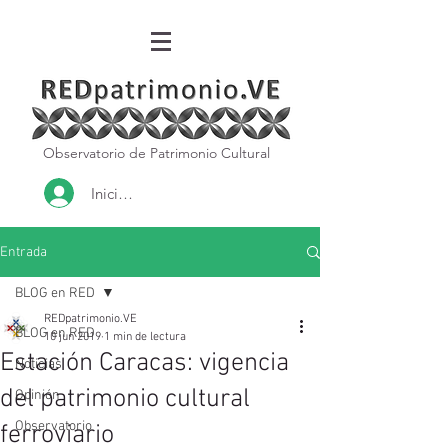
Observatorio de Patrimonio Cultural
Iniciar sesión
Entrada
BLOG en RED
REDpatrimonio.VE
BLOG en RED
10 jun 2019
1 min de lectura
Estación Caracas: vigencia
Noticias
del patrimonio cultural
Opinión
Observatorio
ferroviario